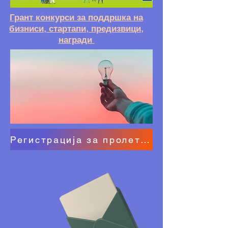
Грант конкурси за поддршка на
бизниси, стартапи, предизвици,
награди
Регистрација за пролетната грант академија (29 март-6 јуни 2023 г.)