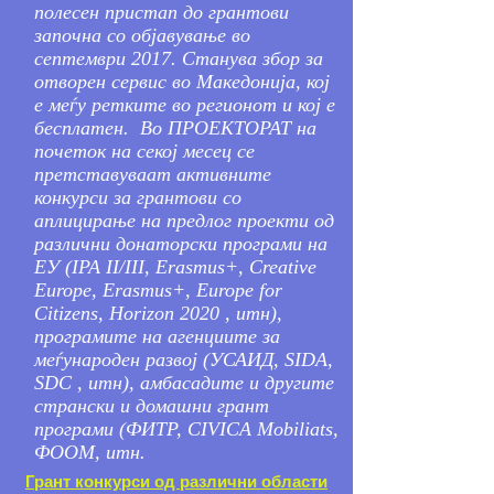
полесен пристап до грантови
започна со објавување во
септември 2017. Станува збор за
отворен сервис во Македонија, кој
е меѓу ретките во регионот и кој е
бесплатен. Во ПРОЕКТОРАТ на
почеток на секој месец се
претставуваат активните
конкурси за грантови со
аплицирање на предлог проекти од
различни донаторски програми на
ЕУ (IPA II/III, Erasmus+, Creative
Europe, Erasmus+, Europe for
Citizens, Horizon 2020 , итн),
програмите на агенциите за
меѓународен развој (УСАИД, SIDA,
SDC , итн), амбасадите и другите
странски и домашни грант
програми (ФИТР, CIVICA Mobiliats,
ФООМ, итн.
Грант конкурси од различни области