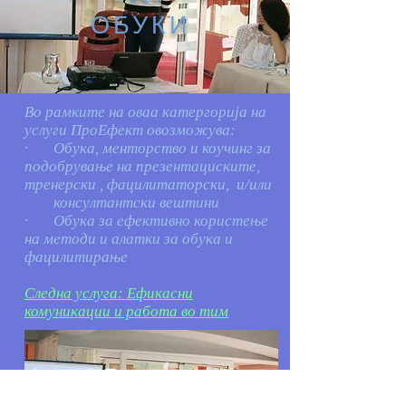
ОБУКИ
Во рамките на оваа катергорија на
услуги ПроЕфект овозможува:
· Обука, менторство и коучинг за
подобрување на презентациските,
тренерски , фацилитаторски, и/или
консултантски вештини
· Обука за ефективно користење
на методи и алатки за обука и
фацилитирање
Следна услуга: Ефикасни
комуникации и работа во тим