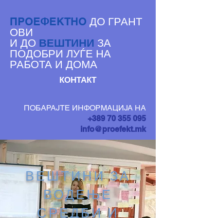
ДО ГРАНТ
ПРОЕФЕКТНО
ОВИ
И ДО
ВЕШТИНИ
ЗА
ПОДОБРИ ЛУЃЕ НА
РАБОТА И ДОМА
КОНТАКТ
ПОБАРАЈТЕ ИНФОРМАЦИЈА НА
+389 70 355 095
info@proefekt.mk
ВЕШТИНИ ЗА
ВОДЕЊЕ
СРЕДБИ И