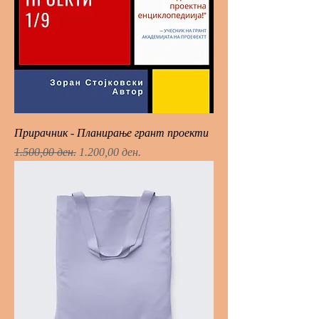
Прирачник - Планирање грант проекти
Regular Price
Sale Price
1.500,00 ден.
1.200,00 ден.