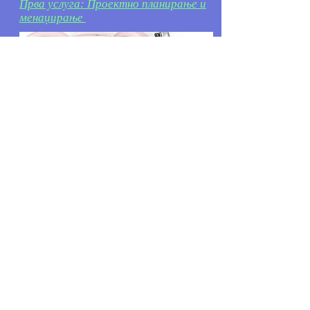
Прва услуга: Проектно планирање и
менаџирање