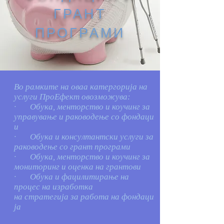
ГРАНТ
ПРОГРАМИ
Во рамките на оваа катергорија на
услуги ПроЕфект овозможува:
· Обука, менторство и коучинг за
управување и раководење со фондаци
и
· Обука и консултантски услуги за
раководење со грант програми
· Обука, менторство и коучинг за
мониторинг и оценка на грантови
· Обука и фацилитирање на
процес на изработка
на стратегија за работа на фондаци
ја