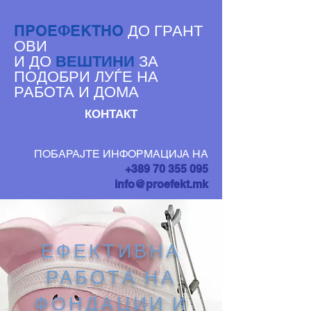
ДО ГРАНТ
ПРОЕФЕКТНО
ОВИ
И ДО
ВЕШТИНИ
ЗА
ПОДОБРИ ЛУЃЕ НА
РАБОТА И ДОМА
КОНТАКТ
ПОБАРАЈТЕ ИНФОРМАЦИЈА НА
+389 70 355 095
info@proefekt.mk
ЕФЕКТИВНА
РАБОТА НА
ФОНДАЦИИ И