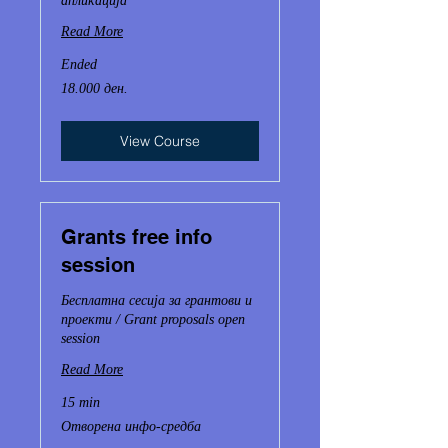
апликација
Read More
Ended
18.000
18.000 ден.
Македонски
денари
View Course
Grants free info
session
Бесплатна сесија за грантови и
проекти / Grant proposals open
session
Read More
15 min
Отворена
Отворена инфо-средба
инфо-
средба