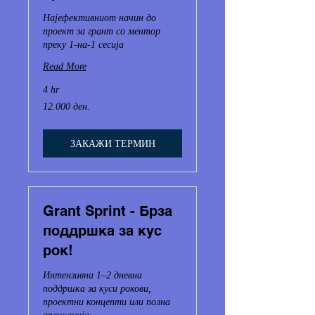
Најефективниот начин до
проект за грант со ментор
преку 1-на-1 сесија
Read More
4 hr
12.000
12.000 ден.
Македонски
денари
ЗАКАЖИ ТЕРМИН
Grant Sprint - Брза
поддршка за кус
рок!
Интензивна 1–2 дневна
поддршка за куси рокови,
проектни концепти или полна