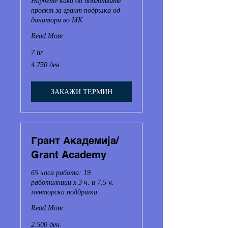
Научете како да подготвите
проект за грант подршка од
донатори во МК
Read More
7 hr
4.750
4.750 ден.
Македонски
денари
ЗАКАЖИ ТЕРМИН
Грант Академија/
Grant Academy
65 часа работа: 19
работилници х 3 ч. и 7.5 ч.
менторска поддршка
Read More
2.500
2.500 ден.
Македонски