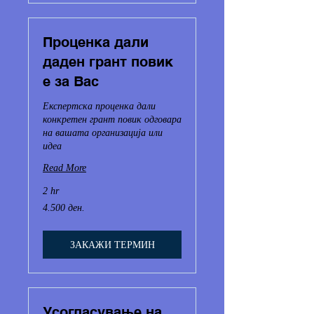
Проценка дали
даден грант повик
е за Вас
Експертска проценка дали
конкретен грант повик одговара
на вашата организација или
идеа
Read More
2 hr
4.500
4.500 ден.
Македонски
денари
ЗАКАЖИ ТЕРМИН
Усогласување на