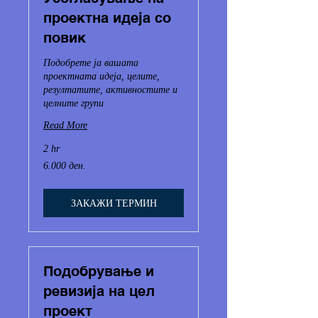
проектна идеја со
повик
Подобрете ја вашата
проектната идеја, целите,
резултатите, активностите и
целните групи
Read More
2 hr
6.000
6.000 ден.
Македонски
денари
ЗАКАЖИ ТЕРМИН
Подобрување и
ревизија на цел
проект