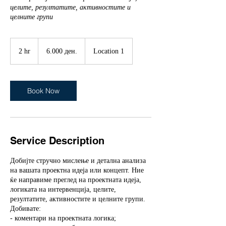
целите, резултатите, активностите и
целните групи
6.000
Македонски
2 hr
2
6.000 ден.
Location 1
денари
h
r
Book Now
Service Description
Добијте стручно мислење и детална анализа
на вашата проектна идеја или концепт. Ние
ќе направиме преглед на проектната идеја,
логиката на интервенција, целите,
резултатите, активностите и целните групи.
Добивате:
- коментари на проектната логика;